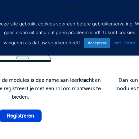
 tot de academie
Cookies
eze site gebruikt cookies voor een betere gebruikerservaring. 
gaan ervan uit dat u dat geen probleem vindt. U kunt cookies
Lees meer
weigeren als dat uw voorkeur heeft.
Accepteer
Dan kun 
t de modules is deelname aan leer
kracht
en
modules to
Je registreert je met een rol om maatwerk te
bieden.
Registreren