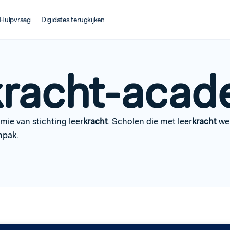
Hulpvraag
Digidates terugkijken
kracht-acad
ie van stichting leer
kracht
. Scholen die met leer
kracht
wer
npak.