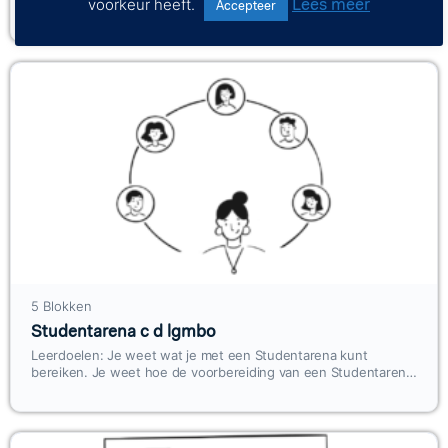
Lees meer
kunt verzamelen Je kunt met je klas criteria opstellen voor een
voorkeur heeft.
Accepteer
goede les Je kunt…
5 Blokken
Studentarena c d lgmbo
Leerdoelen: Je weet wat je met een Studentarena kunt
bereiken. Je weet hoe de voorbereiding van een Studentarena
in zijn werk gaat. Je kunt een…