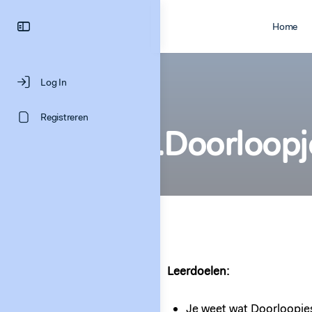
Home
Log In
Registreren
2.Doorloopj
Leerdoelen:
Je weet wat Doorloopjes