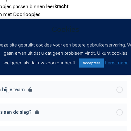
pjes passen binnen leer
kracht
.
an met Doorloopjes.
Cookies
eze site gebruikt cookies voor een betere gebruikerservaring. 
gaan ervan uit dat u dat geen probleem vindt. U kunt cookies
Lees meer
weigeren als dat uw voorkeur heeft.
Accepteer
plicate) c d
 bij je team
s aan de slag?