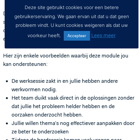
Deze site gebruikt cookies voor een betere
De werksessies zijn de momenten waarop de teams
gebruikerservaring. We gaan ervan uit dat u dat geen
samenkomen om te werken aan het verbeteren van het
probleem vindt. U kunt cookies weigeren als dat uw
onderwijs. Het is dus van belang dat deze sessies
Lees meer
voorkeur heeft.
Accepteer
effectief zijn en prettig en efficiënt verlopen.
Hier zijn enkele voorbeelden waarbij deze module jou
kan ondersteunen:
De werksessie zakt in en jullie hebben andere
werkvormen nodig.
Het team duikt vaak direct in de oplossingen zonder
dat jullie het probleem helder hebben en de
oorzaken onderzocht hebben.
Jullie willen thema’s nog effectiever aanpakken door
ze beter te onderzoeken