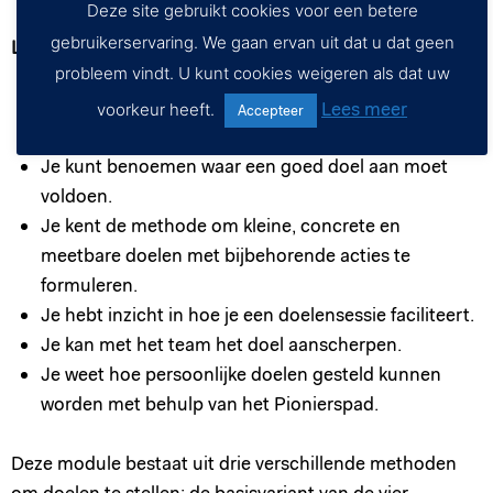
Deze site gebruikt cookies voor een betere
gebruikerservaring. We gaan ervan uit dat u dat geen
Leerdoelen:
probleem vindt. U kunt cookies weigeren als dat uw
Je begrijpt waarom het stellen van doelen belangrijk
Lees meer
voorkeur heeft.
Accepteer
is om het onderwijs te verbeteren.
Je kunt benoemen waar een goed doel aan moet
voldoen.
Je kent de methode om kleine, concrete en
meetbare doelen met bijbehorende acties te
formuleren.
Je hebt inzicht in hoe je een doelensessie faciliteert.
Je kan met het team het doel aanscherpen.
Je weet hoe persoonlijke doelen gesteld kunnen
worden met behulp van het Pionierspad.
Deze module bestaat uit drie verschillende methoden