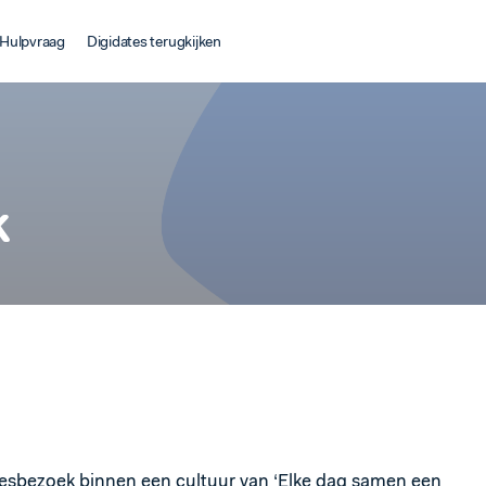
Hulpvraag
Digidates terugkijken
k
lesbezoek binnen een cultuur van ‘Elke dag samen een