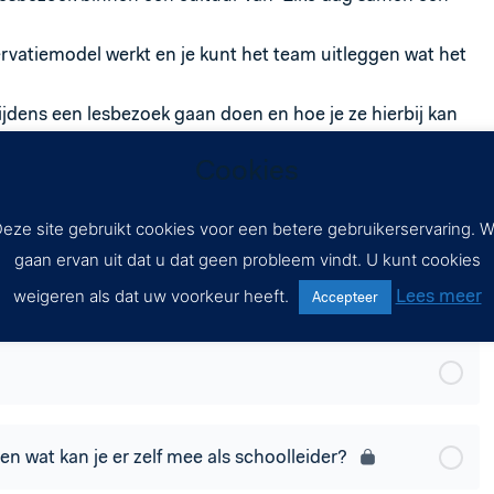
rvatiemodel werkt en je kunt het team uitleggen wat het
tijdens een lesbezoek gaan doen en hoe je ze hierbij kan
Cookies
k zelf kan gaan gebruiken
eze site gebruikt cookies voor een betere gebruikerservaring. 
gaan ervan uit dat u dat geen probleem vindt. U kunt cookies
Lees meer
weigeren als dat uw voorkeur heeft.
Accepteer
en wat kan je er zelf mee als schoolleider?