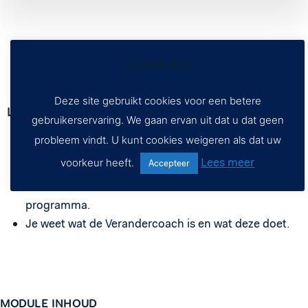
Cookies
Deze site gebruikt cookies voor een betere
Leerdoelen:
gebruikerservaring. We gaan ervan uit dat u dat geen
probleem vindt. U kunt cookies weigeren als dat uw
Je weet wat de rol van het leer
kracht
-team is na het
Lees meer
voorkeur heeft.
Accepteer
leer
kracht
-programma.
Je weet wat de rol van de coach is na het leer
kracht
-
programma.
Je weet wat de Verandercoach is en wat deze doet.
MODULE INHOUD