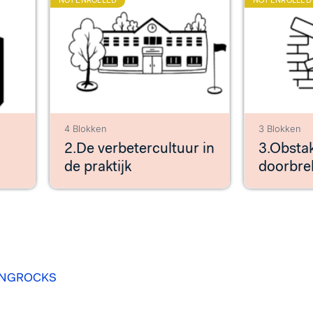
NOT ENROLLED
NOT ENROLLED
4 Blokken
3 Blokken
2.De verbetercultuur in
3.Obsta
de praktijk
doorbre
INGROCKS