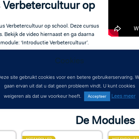
 Verbetercultuur op
us Verbetercultuur op school. Deze cursus
s. Bekijk de video hiernaast en ga daarna
 module: ‘Introductie Verbetercultuur’.
Cookies
 en afgerond? Download dan je certificaat.
 klaar in de
laatste module.
eze site gebruikt cookies voor een betere gebruikerservaring. 
gaan ervan uit dat u dat geen probleem vindt. U kunt cookies
Lees meer
weigeren als dat uw voorkeur heeft.
Accepteer
De Modules