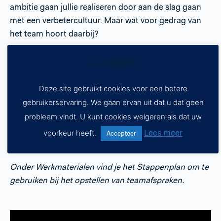
ambitie gaan jullie realiseren door aan de slag gaan
met een verbetercultuur. Maar wat voor gedrag van
het team hoort daarbij?
Cookies
Samen met het team formuleren jullie teamafspraken
door eerst na te denken wat een verbetercultuur voor
jullie is. Bedenk daarna samen welk concreet gedrag
Deze site gebruikt cookies voor een betere
daarbij hoort. Deze vat je samen in een aantal
gebruikerservaring. We gaan ervan uit dat u dat geen
teamafspraken die je zichtbaar ophangt bij het bord
probleem vindt. U kunt cookies weigeren als dat uw
en je geeft als actie mee om na te denken over wat
Lees meer
voorkeur heeft.
Accepteer
iedereen hier persoonlijk nog in te leren heeft.
Onder Werkmaterialen vind je het Stappenplan om te
gebruiken bij het opstellen van teamafspraken.