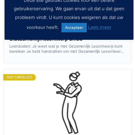
Deze site gebruikt cookies voor een betere
gebruikerservaring. We gaan ervan uit dat u dat geen
probleem vindt. U kunt cookies weigeren als dat uw
Lees meer
voorkeur heeft.
Accepteer
4 Blokken
1.Gezamenlijk lesontwerp dmbo
Leerdoelen: Je weet wat je met Gezamenlijk Lesontwerp kunt
bereiken Je hebt handvatten om met Gezamenlijk Lesontwerp
aan de slag te gaan
NOT ENROLLED