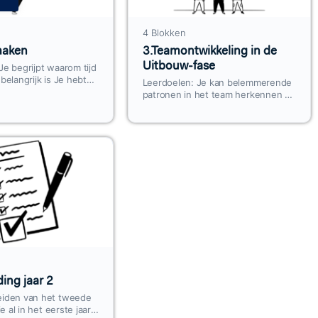
4 Blokken
jmaken
3.Teamontwikkeling in de
Uitbouw-fase
Je begrijpt waarom tijd
belangrijk is Je hebt
Leerdoelen: Je kan belemmerende
ndvatten om
patronen in het team herkennen en
 tijd vrij te maken voor
hier effectief op reageren Je weet
van een
hoe je feedback binnen het team
uur
kan stimuleren Samen…
ing jaar 2
eiden van het tweede
ie al in het eerste jaar.