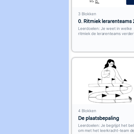
3 Blokken
0. Ritmiek lerarenteams 
Leerdoelen: Je weet in welke
ritmiek de lerarenteams verder
gaan uitbouwen Je weet hoe 
Werksessies vormgegeven ku
worden Ritmiek Uitbouwfase
4 Blokken
De plaatsbepaling
Leerdoelen: Je begrijpt het be
om met het leerkracht-team d