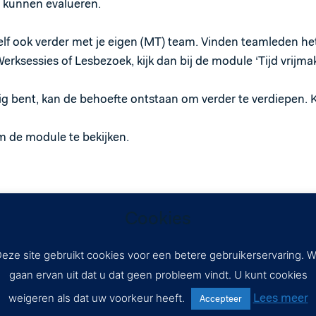
 kunnen evalueren.
zelf ook verder met je eigen (MT) team. Vinden teamleden het
erksessies of Lesbezoek, kijk dan bij de module ‘Tijd vrijm
ig bent, kan de behoefte ontstaan om verder te verdiepen. K
m de module te bekijken.
Cookies
eze site gebruikt cookies voor een betere gebruikerservaring. 
gaan ervan uit dat u dat geen probleem vindt. U kunt cookies
Lees meer
weigeren als dat uw voorkeur heeft.
Accepteer