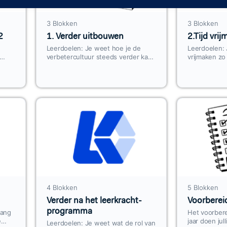
3 Blokken
3 Blokken
2
1. Verder uitbouwen
2.Tijd vri
Leerdoelen: Je weet hoe je de
Leerdoelen: 
verbetercultuur steeds verder kan
vrijmaken zo 
de
ontwikkelen Je kan de
concrete ha
nnen
instrumenten ook op andere
daadwerkelijk
plekken inzetten Je weet wat
het creëren 
onderzoek zegt…
verbetercult
4 Blokken
5 Blokken
Verder na het leerkracht-
Voorbereid
programma
lang
Het voorber
e
jaar doen jull
Leerdoelen: Je weet wat de rol van