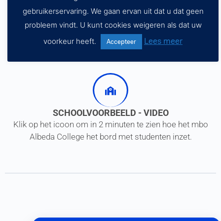
gebruikerservaring. We gaan ervan uit dat u dat geen
probleem vindt. U kunt cookies weigeren als dat uw
ARTIKEL
Lees meer
voorkeur heeft.
Accepteer
Klik op het icoon voor ons Kennisbank-artikel met veel
tips over het bord in de klas.
SCHOOLVOORBEELD - VIDEO
Klik op het icoon om in 2 minuten te zien hoe het mbo
Albeda College het bord met studenten inzet.