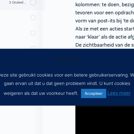
3 Onderdelen
kolommen: te doen, bezig 
tevoren voor een opdracht
vorm van post-its bij ‘te 
Als ze met een acties star
naar ‘klaar’ als de actie af
De zichtbaarheid van de s
voortgang te maken, hulp 
Cookies
na de afronding van actie
s
eze site gebruikt cookies voor een betere gebruikerservaring. 
gaan ervan uit dat u dat geen probleem vindt. U kunt cookies
e klas?
Lees meer
weigeren als dat uw voorkeur heeft.
Accepteer