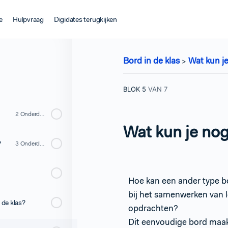
e
Hulpvraag
Digidates terugkijken
Bord in de klas
Wat kun j
BLOK 5
VAN 7
2 Onderdelen
Wat kun je no
?
3 Onderdelen
Hoe kan een ander type bo
bij het samenwerken van l
 de klas?
opdrachten?
Dit eenvoudige bord maakt